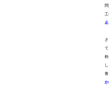
問
工
止
さ
て
粉
し
青
か