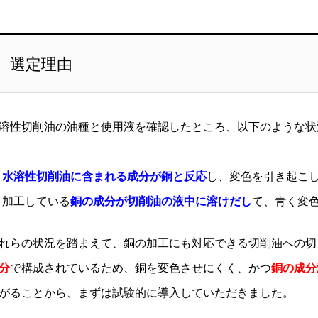
選定理由
溶性切削油の油種と使用液を確認したところ、以下のような状
水溶性切削油に含まれる成分が銅と反応
し、変色を引き起こ
加工している
銅の成分が切削油の液中に溶けだし
て、青く変
れらの状況を踏まえて、銅の加工にも対応できる切削油への切
分
で構成されているため、銅を変色させにくく、かつ
銅の成分
がることから、まずは試験的に導入していただきました。