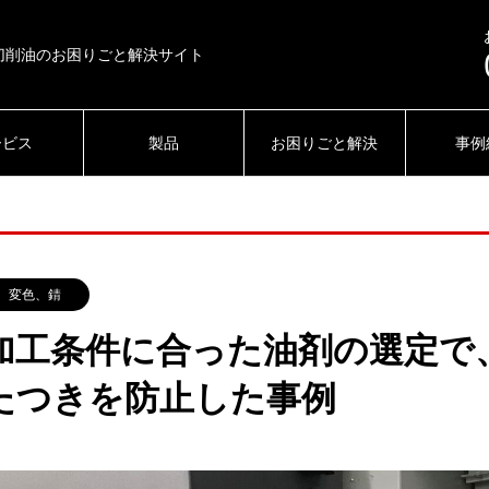
切削油のお困りごと解決サイト
ービス
製品
お困りごと解決
事例
変色、錆
加工条件に合った油剤の選定で
たつきを防止した事例