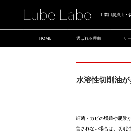
工業用潤滑油・
HOME
選ばれる理由
サ
水溶性切削油が
細菌・カビの増殖や腐敗
善されない場合は、切削